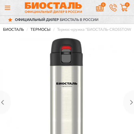
0
0
АЛЬНЫЙ ДИЛЕР
БИОСТАЛЬ В РОССИИ
Д
БИОСТАЛЬ
ТЕРМОСЫ
Термос-кружка "БИОСТАЛЬ-CROSSTOWN" 